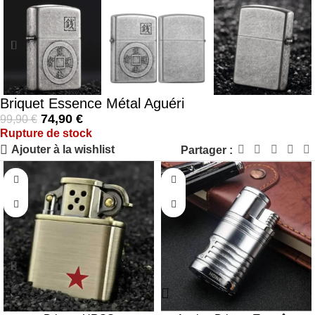
Briquet Essence Métal Aguéri
74,90
€
99,90
€
Rupture de stock
Ajouter à la wishlist
Partager :
-44%
-42%