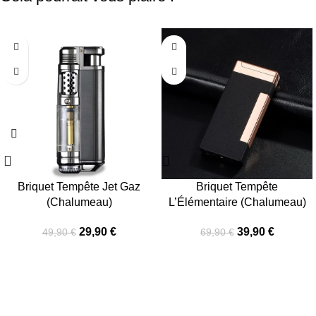
-40%
-43%
Briquet Tempête Jet Gaz
Briquet Tempête
(Chalumeau)
L’Élémentaire (Chalumeau)
29,90
€
39,90
€
49,90
€
69,90
€
INFORMATIONS
Politique de livraison
Mentions Légales & CGU